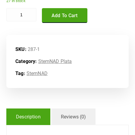
27 in stock
StemNAD PLATA quantity
Add To Cart
SKU:
287-1
Category:
StemNAD Plata
Tag:
StemNAD
Description
Reviews (0)