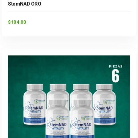
StemNAD ORO
$
104.00
ADD TO CART