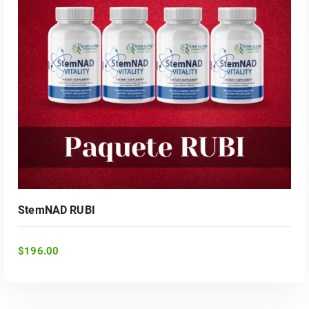
ADD TO CART
StemNAD RUBI
$
196.00